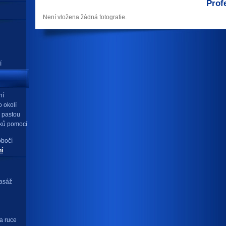
Profe
Není vložena žádná fotografie.
í
ní
 okolí
 pastou
ků pomocí
obočí
ní
masáž
a ruce