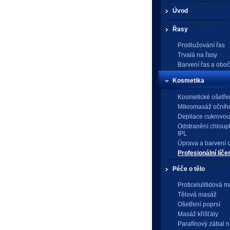
Úvod
Řasy
Prodlužování řas
Trvalá na řasy
Barvení řas a oboč
Kosmetika
Kosmetické ošetře
Mikromasáž očního
Depilace cukrovou
Odstranění chloup
IPL
Úprava a barvení 
Profesionální líče
Péče o tělo
Proticelulitidová 
Tělová masáž
Ošetření poprsí
Masáž křišťály
Parafínový zábal n